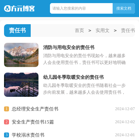
责任书
>
>
首页
实用文
责任书
消防与用电安全的责任书
消防与用电安全的责任书现如今，越来越多
人会去使用责任书，责任书可以更好地明确
我们的责任。那么什么样的责任书才是有效
的呢？下面是小编收集整...
幼儿园冬季取暖安全的责任书
幼儿园冬季取暖安全的责任书随着社会一步
步向前发展，越来越多人会去使用责任书，
责任书可以让我们充分意识到责任的重要
性。拟起责任书来就毫无...
1
总经理安全生产责任书
2024-12-07
2
安全生产责任书15篇
2024-12-02
3
学校溺水责任书
2024-12-01